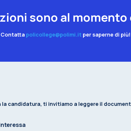
izioni sono al momento
Contatta
policollege@polimi.it
per saperne di più!
 la candidatura, ti invitiamo a leggere il documen
 interessa