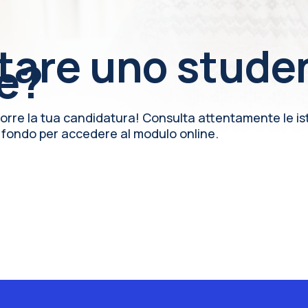
tare uno stude
ge?
porre la tua candidatura! Consulta attentamente le ist
n fondo per accedere al modulo online.