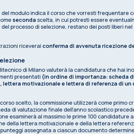
 del modulo indica il corso che vorresti frequentare
 come
seconda
scelta, in cui potresti essere eventual
ne del processo di selezione, restano dei posti liberi 
trazioni riceverai
conferma di avvenuta ricezione de
 selezione
itecnico di Milano valuterà la candidatura che hai in
umenti presentati
(in ordine di importanza: scheda di
 lettera motivazionale e lettera di referenza di un
l corso scelto, la commissione utilizzerà come primo cr
scheda di valutazione finale dell’anno scolastico prece
one esaminerà al massimo le prime 100 candidature a
one della lettera motivazionale e della lettera refere
 punteggi assegnata a ciascun documento determinerà 