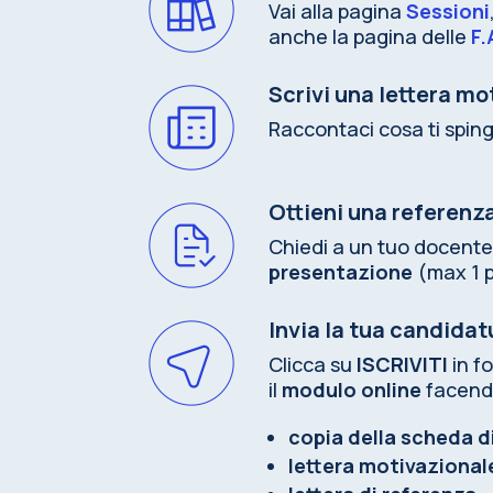
Vai alla pagina
Sessioni
anche la pagina delle
F.
Scrivi una lettera mo
Raccontaci cosa ti spin
Ottieni una referenz
Chiedi a un tuo docente
presentazione
(max 1 
Invia la tua candidat
Clicca su
ISCRIVITI
in f
il
modulo online
facendo
copia della scheda d
lettera motivazional