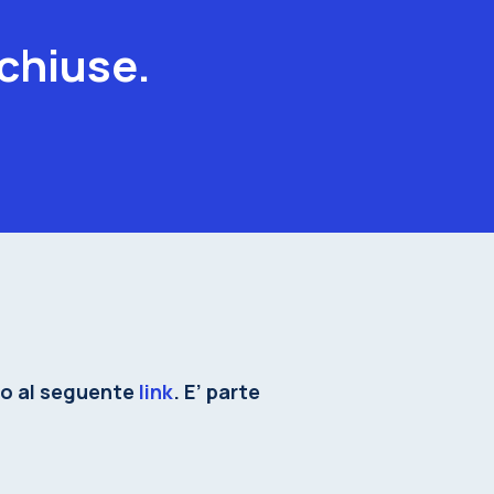
 chiuse.
to al seguente
link
. E’ parte