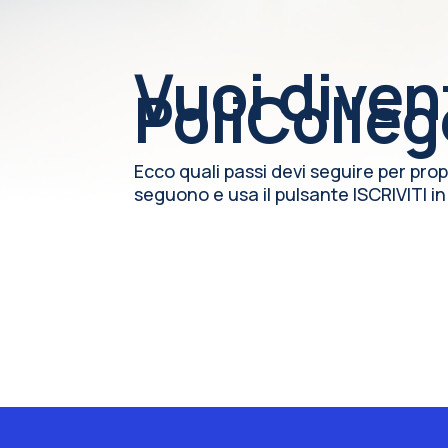
Vuoi diven
PoliColle
Ecco quali passi devi seguire per pro
seguono e usa il pulsante ISCRIVITI i